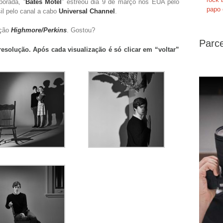
porada, “
Bates Motel
” estreou dia 9 de março nos EUA pelo
papo 
il pelo canal a cabo
Universal Channel
.
ição
Highmore/Perkins
. Gostou?
Parce
resolução. Após cada visualização é só clicar em “voltar”