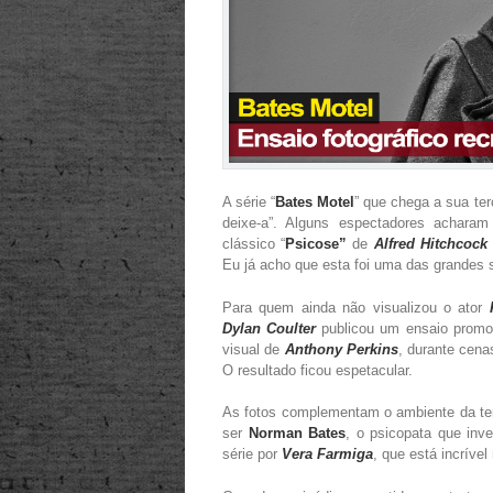
A série “
Bates Motel
” que chega a sua te
deixe-a”. Alguns espectadores acharam
clássico “
Psicose”
de
Alfred Hitchcock
Eu já acho que esta foi uma das grandes s
Para quem ainda não visualizou o ator
Dylan Coulter
publicou um ensaio promo
visual de
Anthony Perkins
, durante cena
O resultado ficou espetacular.
As fotos complementam o ambiente da ter
ser
Norman Bates
, o psicopata que in
série por
Vera Farmiga
, que está incrível