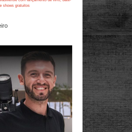
e shows gratuitos
iro