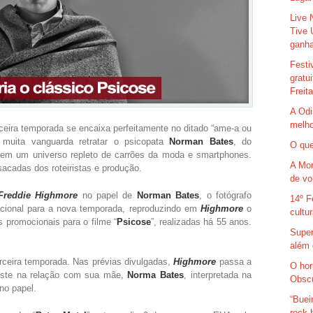
Live 
Tive 
ganha
Festi
gratu
Freit
A Odi
melho
rceira temporada se encaixa perfeitamente no ditado “ame-a ou
 muita vanguarda retratar o psicopata
Norman Bates
, do
O que
em um universo repleto de carrões da moda e smartphones.
A Mor
acadas dos roteiristas e produção.
de vo
Freddie Highmore
no papel de
Norman Bates
, o fotógrafo
14º F
cional para a nova temporada, reproduzindo em
Highmore
o
cultu
s promocionais para o filme “
Psicose
”, realizadas há 55 anos.
Super
além 
ceira temporada. Nas prévias divulgadas,
Highmore
passa a
O hor
veste na relação com sua mãe,
Norma Bates
, interpretada na
Obsc
 no papel.
“Buei
rock 