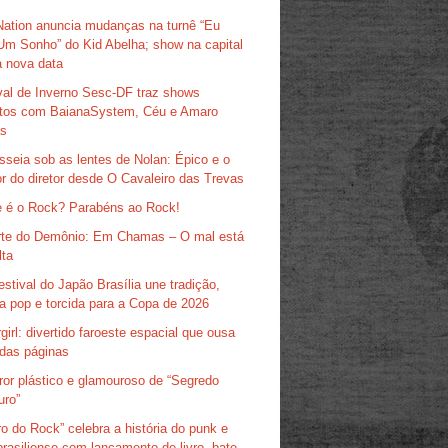
Nation anuncia mudanças na turnê “Eu
Um Sonho” do Kid Abelha; show na capital
 nova data
val de Inverno Sesc-DF traz shows
itos com BaianaSystem, Céu e Amaro
as
sseia sob as lentes de Nolan: Épico e o
r do diretor desde O Cavaleiro das Trevas
 é o Rock? Parabéns ao Rock!
te do Demônio: Em Chamas – O mal está
lta
estival do Japão Brasília une tradição,
ra pop e torcida para a Copa de 2026
girl: divertido faroeste espacial que ousa
das páginas
ror plástico e glamouroso de “Segredo
uro”
ro do Rock” celebra a história do punk e
brasiliense com lançamento de livro, bate-