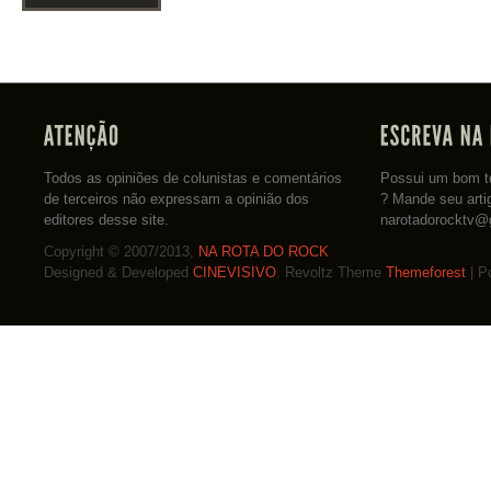
Todos as opiniões de colunistas e comentários
Possui um bom te
de terceiros não expressam a opinião dos
? Mande seu arti
editores desse site.
narotadorocktv@
Copyright © 2007/2013,
NA ROTA DO ROCK
Designed & Developed
CINEVISIVO
. Revoltz Theme
Themeforest
| P