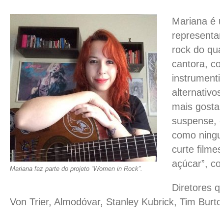
Mariana é
representa
rock do qu
cantora, c
instrument
alternativ
mais gosta 
suspense, 
como ningu
curte film
açúcar”, c
Mariana faz parte do projeto “Women in Rock”.
Diretores 
Von Trier, Almodóvar, Stanley Kubrick, Tim Burt