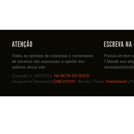
Todos as opiniões de colunistas e comentários
Possui um bom te
de terceiros não expressam a opinião dos
? Mande seu arti
editores desse site.
narotadorocktv@
Copyright © 2007/2013,
NA ROTA DO ROCK
Designed & Developed
CINEVISIVO
. Revoltz Theme
Themeforest
| P