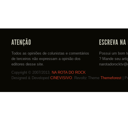
Todos as opiniões de colunistas e comentários
Possui um bom te
de terceiros não expressam a opinião dos
? Mande seu arti
editores desse site.
narotadorocktv@
Copyright © 2007/2013,
NA ROTA DO ROCK
Designed & Developed
CINEVISIVO
. Revoltz Theme
Themeforest
| P