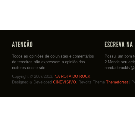
Todos as opiniões de colunistas e comentários
Possui um bom te
de terceiros não expressam a opinião dos
? Mande seu arti
editores desse site.
narotadorocktv@
Copyright © 2007/2013,
NA ROTA DO ROCK
Designed & Developed
CINEVISIVO
. Revoltz Theme
Themeforest
| P