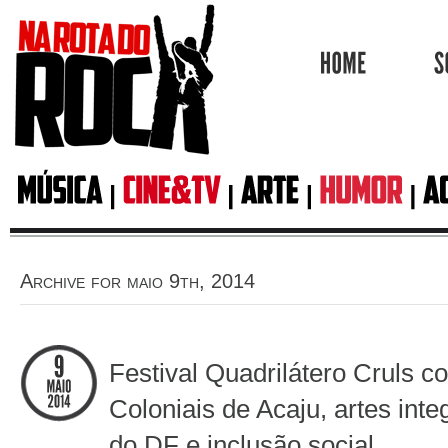
HOME
Archive for maio 9th, 2014
Festival Quadrilátero Cruls 
Coloniais de Acaju, artes inte
do DF e inclusão social