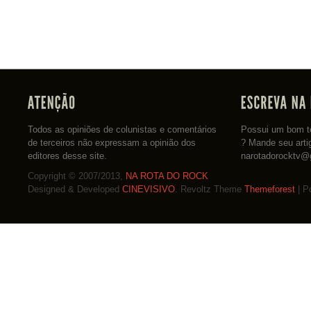
Todos as opiniões de colunistas e comentários
Possui um bom te
de terceiros não expressam a opinião dos
? Mande seu arti
editores desse site.
narotadorocktv@
Copyright © 2007/2013,
NA ROTA DO ROCK
Designed & Developed
CINEVISIVO
. Revoltz Theme
Themeforest
| P