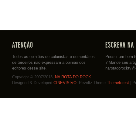
Todos as opiniões de colunistas e comentários
Possui um bom te
de terceiros não expressam a opinião dos
? Mande seu arti
editores desse site.
narotadorocktv@
Copyright © 2007/2013,
NA ROTA DO ROCK
Designed & Developed
CINEVISIVO
. Revoltz Theme
Themeforest
| P