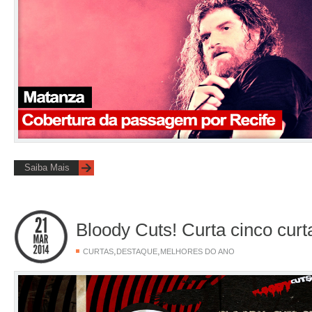
Saiba Mais
Bloody Cuts! Curta cinco curt
,
,
CURTAS
DESTAQUE
MELHORES DO ANO