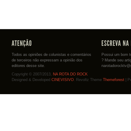
Todos as opiniões de colunistas e comentários
Possui um bom te
de terceiros não expressam a opinião dos
? Mande seu arti
editores desse site.
narotadorocktv@
Copyright © 2007/2013,
NA ROTA DO ROCK
Designed & Developed
CINEVISIVO
. Revoltz Theme
Themeforest
| P