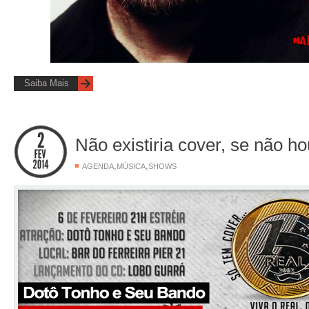
Saiba Mais
Não existiria cover, se não ho
,
,
AGENDA
MÚSICA
SHOWS