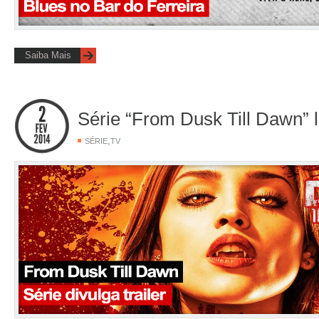
Saiba Mais
Série “From Dusk Till Dawn” li
,
SÉRIE
TV