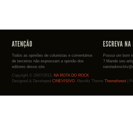
Todos as opiniões de colunistas e comentários
Possui um bom te
de terceiros não expressam a opinião dos
? Mande seu arti
editores desse site.
narotadorocktv@
Copyright © 2007/2013,
NA ROTA DO ROCK
Designed & Developed
CINEVISIVO
. Revoltz Theme
Themeforest
| P