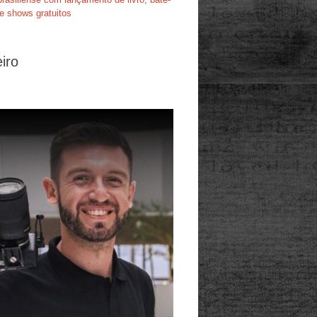
e shows gratuitos
iro