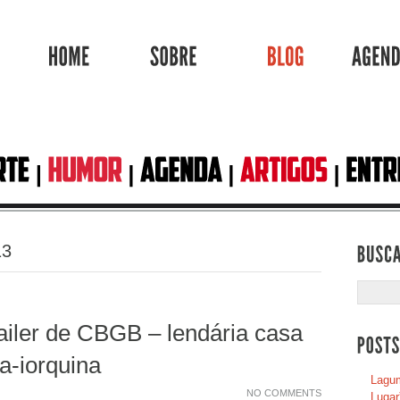
HOME
SOBRE
BLOG
13
ailer de CBGB – lendária casa
a-iorquina
Lagum
NO COMMENTS
Lugar