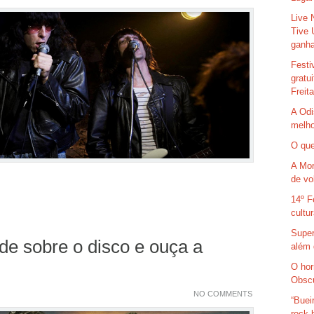
Live 
Tive 
ganha
Festi
gratu
Freit
A Odi
melho
O que
A Mor
de vo
14º F
cultu
Super
de sobre o disco e ouça a
além 
O hor
Obsc
NO COMMENTS
“Buei
rock 