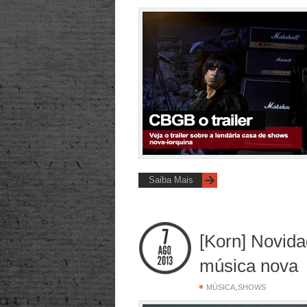
Saiba Mais
[Korn] Novida
música nova
,
MÚSICA
SHOWS