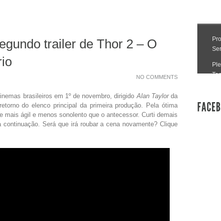
egundo trailer de Thor 2 – O
io
NO COMMENTS
nemas brasileiros em 1º de novembro, dirigido
Alan Taylor
da
torno do elenco principal da primeira produção. Pela ótima
e mais ágil e menos sonolento que o antecessor. Curti demais
a continuação. Será que irá roubar a cena novamente? Clique