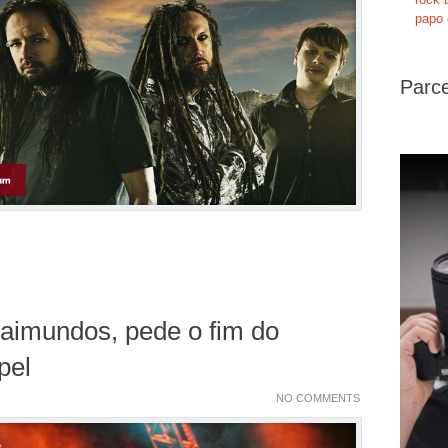
papo 
Parce
Raimundos, pede o fim do
pel
NO COMMENTS