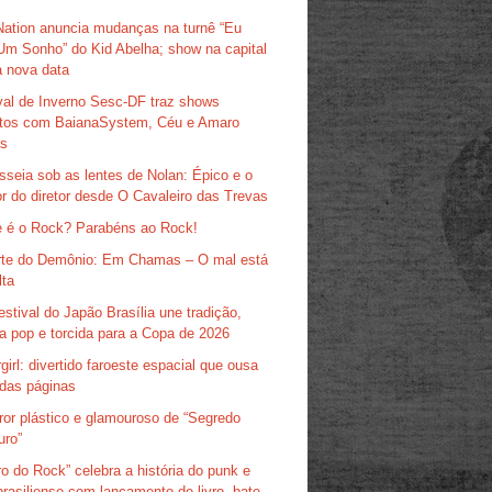
Nation anuncia mudanças na turnê “Eu
Um Sonho” do Kid Abelha; show na capital
 nova data
val de Inverno Sesc-DF traz shows
itos com BaianaSystem, Céu e Amaro
as
sseia sob as lentes de Nolan: Épico e o
r do diretor desde O Cavaleiro das Trevas
 é o Rock? Parabéns ao Rock!
te do Demônio: Em Chamas – O mal está
lta
estival do Japão Brasília une tradição,
ra pop e torcida para a Copa de 2026
girl: divertido faroeste espacial que ousa
das páginas
ror plástico e glamouroso de “Segredo
uro”
ro do Rock” celebra a história do punk e
brasiliense com lançamento de livro, bate-