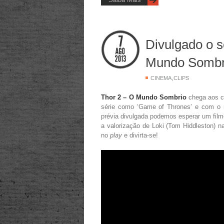
Divulgado o s
Mundo Sombr
,
CINEMA
CLIPS
Thor 2 – O Mundo Sombrio
chega aos ci
série como ‘Game of Thrones’ e com o re
prévia divulgada podemos esperar um film
a valorização de Loki (Tom Hiddleston) n
no
play
e divirta-se!