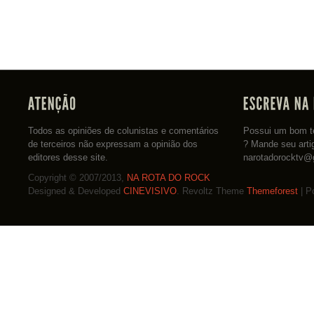
Todos as opiniões de colunistas e comentários
Possui um bom te
de terceiros não expressam a opinião dos
? Mande seu arti
editores desse site.
narotadorocktv@
Copyright © 2007/2013,
NA ROTA DO ROCK
Designed & Developed
CINEVISIVO
. Revoltz Theme
Themeforest
| P