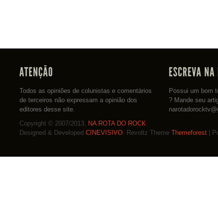
Todos as opiniões de colunistas e comentários
Possui um bom te
de terceiros não expressam a opinião dos
? Mande seu arti
editores desse site.
narotadorocktv@
Copyright © 2007/2013,
NA ROTA DO ROCK
Designed & Developed
CINEVISIVO
. Revoltz Theme
Themeforest
| P