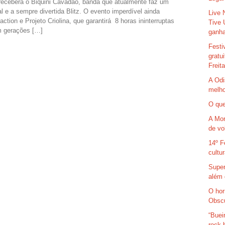
 receberá o Biquini Cavadão, banda que atualmente faz um
e a sempre divertida Blitz. O evento imperdível ainda
Live 
tion e Projeto Criolina, que garantirá 8 horas ininterruptas
Tive 
m gerações […]
ganha
Festi
gratu
Freit
A Odi
melho
O que
A Mor
de vo
14º F
cultu
Super
além 
O hor
Obsc
“Buei
rock 