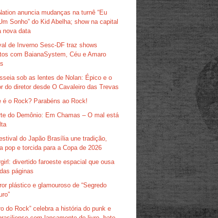
Nation anuncia mudanças na turnê “Eu
Um Sonho” do Kid Abelha; show na capital
 nova data
val de Inverno Sesc-DF traz shows
itos com BaianaSystem, Céu e Amaro
as
sseia sob as lentes de Nolan: Épico e o
r do diretor desde O Cavaleiro das Trevas
 é o Rock? Parabéns ao Rock!
te do Demônio: Em Chamas – O mal está
lta
estival do Japão Brasília une tradição,
ra pop e torcida para a Copa de 2026
girl: divertido faroeste espacial que ousa
das páginas
ror plástico e glamouroso de “Segredo
uro”
ro do Rock” celebra a história do punk e
brasiliense com lançamento de livro, bate-