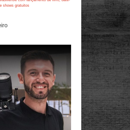
e shows gratuitos
iro