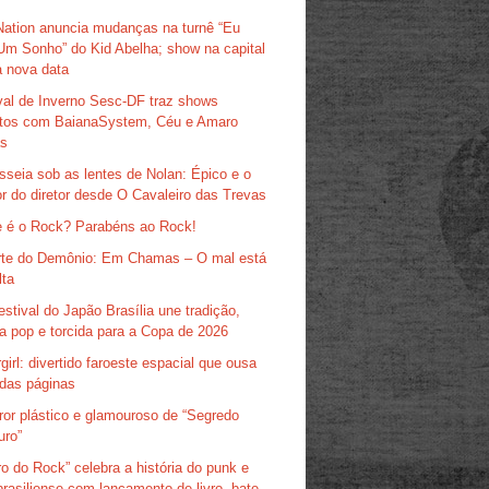
Nation anuncia mudanças na turnê “Eu
Um Sonho” do Kid Abelha; show na capital
 nova data
val de Inverno Sesc-DF traz shows
itos com BaianaSystem, Céu e Amaro
as
sseia sob as lentes de Nolan: Épico e o
r do diretor desde O Cavaleiro das Trevas
 é o Rock? Parabéns ao Rock!
te do Demônio: Em Chamas – O mal está
lta
estival do Japão Brasília une tradição,
ra pop e torcida para a Copa de 2026
girl: divertido faroeste espacial que ousa
das páginas
ror plástico e glamouroso de “Segredo
uro”
ro do Rock” celebra a história do punk e
brasiliense com lançamento de livro, bate-