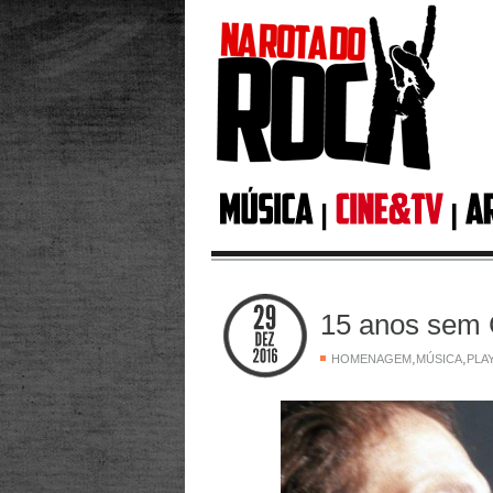
15 anos sem 
,
,
HOMENAGEM
MÚSICA
PLA