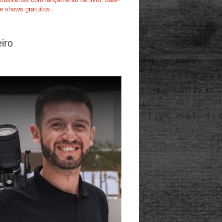
e shows gratuitos
iro