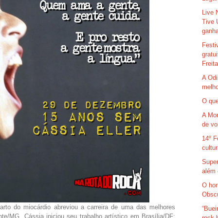
Live 
Tive 
ganha
Festi
gratu
Freit
A Odi
melho
O que
A Mor
de vo
14º F
cultu
Super
além 
O hor
Obsc
rto do miocárdio abreviou a carreira de uma das melhores
“Buei
te/MG, Cássia iniciou seu trabalho artístico em Brasília/DF;
rock 