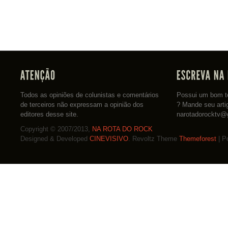
Todos as opiniões de colunistas e comentários
Possui um bom te
de terceiros não expressam a opinião dos
? Mande seu arti
editores desse site.
narotadorocktv@
Copyright © 2007/2013,
NA ROTA DO ROCK
Designed & Developed
CINEVISIVO
. Revoltz Theme
Themeforest
| P