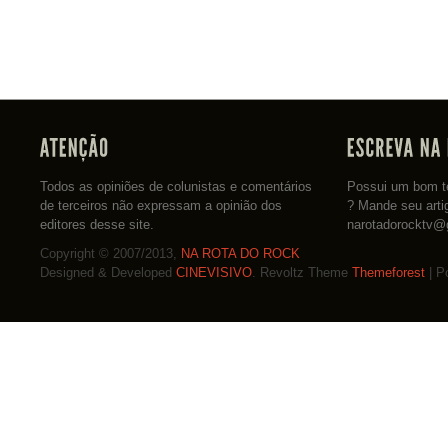
Todos as opiniões de colunistas e comentários
Possui um bom te
de terceiros não expressam a opinião dos
? Mande seu arti
editores desse site.
narotadorocktv@
Copyright © 2007/2013,
NA ROTA DO ROCK
Designed & Developed
CINEVISIVO
. Revoltz Theme
Themeforest
| P