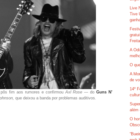
Live 
Tive 
ganha
Festi
gratu
Freit
A Odi
melho
O que
A Mor
de vo
14º F
e pôs fim aos rumores e confirmou
Axl Rose
— do
Guns N’
cultu
Johnson,
que deixou a banda por problemas auditivos.
Super
além 
O hor
Obsc
“Buei
rock 