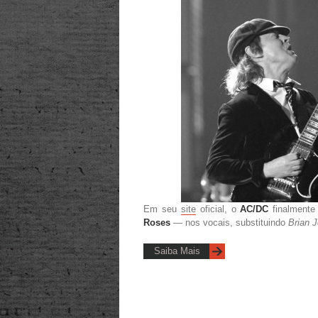
Em seu
site
oficial, o
AC/DC
finalment
Roses
— nos vocais, substituindo
Brian 
Saiba Mais