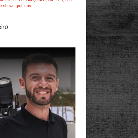
e shows gratuitos
iro