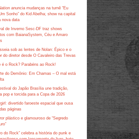
Nation anuncia mudanças na turnê “Eu
Um Sonho” do Kid Abelha; show na capital
 nova data
val de Inverno Sesc-DF traz shows
itos com BaianaSystem, Céu e Amaro
as
sseia sob as lentes de Nolan: Épico e o
r do diretor desde O Cavaleiro das Trevas
 é o Rock? Parabéns ao Rock!
te do Demônio: Em Chamas – O mal está
lta
estival do Japão Brasília une tradição,
ra pop e torcida para a Copa de 2026
girl: divertido faroeste espacial que ousa
das páginas
ror plástico e glamouroso de “Segredo
uro”
ro do Rock” celebra a história do punk e
brasiliense com lançamento de livro, bate-