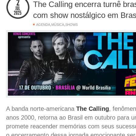
The Calling encerra turnê bra
com show nostálgico em Brasí
,
,
AGENDA
MÚSICA
SHOWS
A banda norte-americana
The Calling
, fenômen
anos 2000, retorna ao Brasil em outubro para 
promete reacender memórias com seus sucess
o encerramento dessa jornada emocionante se