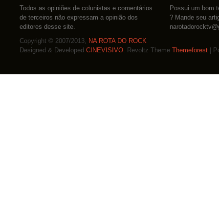
Todos as opiniões de colunistas e comentários
Possui um bom te
de terceiros não expressam a opinião dos
? Mande seu arti
editores desse site.
narotadorocktv@
Copyright © 2007/2013,
NA ROTA DO ROCK
Designed & Developed
CINEVISIVO
. Revoltz Theme
Themeforest
| P