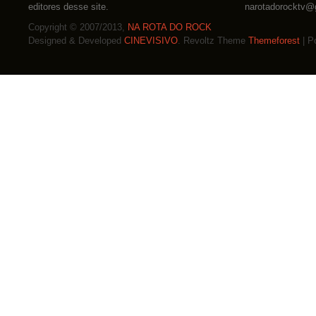
editores desse site.
narotadorocktv@
Copyright © 2007/2013,
NA ROTA DO ROCK
Designed & Developed
CINEVISIVO
. Revoltz Theme
Themeforest
| P