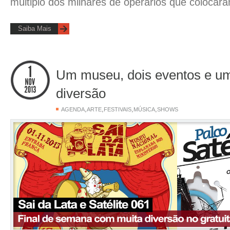
múltiplo dos milhares de operários que coloca
Saiba Mais
Um museu, dois eventos e u
diversão
,
,
,
,
AGENDA
ARTE
FESTIVAIS
MÚSICA
SHOWS