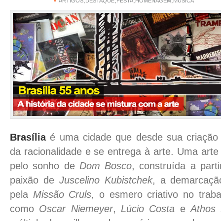
,
,
,
,
ARTIGOS
DESTAQUE
FESTA
HOMENAGEM
MÚSICA
Brasília
é uma cidade que desde sua criação e
da racionalidade e se entrega à arte. Uma art
pelo sonho de
Dom Bosco
, construída a part
paixão de
Juscelino Kubistchek
, a demarcação
pela
Missão Cruls
, o esmero criativo no traba
como
Oscar Niemeyer
,
Lúcio Costa
e
Athos 