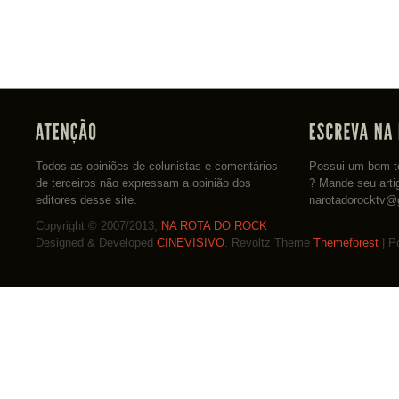
Todos as opiniões de colunistas e comentários
Possui um bom te
de terceiros não expressam a opinião dos
? Mande seu arti
editores desse site.
narotadorocktv@
Copyright © 2007/2013,
NA ROTA DO ROCK
Designed & Developed
CINEVISIVO
. Revoltz Theme
Themeforest
| P