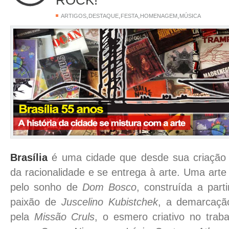
,
,
,
,
ARTIGOS
DESTAQUE
FESTA
HOMENAGEM
MÚSICA
Brasília
é uma cidade que desde sua criação e
da racionalidade e se entrega à arte. Uma art
pelo sonho de
Dom Bosco
, construída a part
paixão de
Juscelino Kubistchek
, a demarcação
pela
Missão Cruls
, o esmero criativo no traba