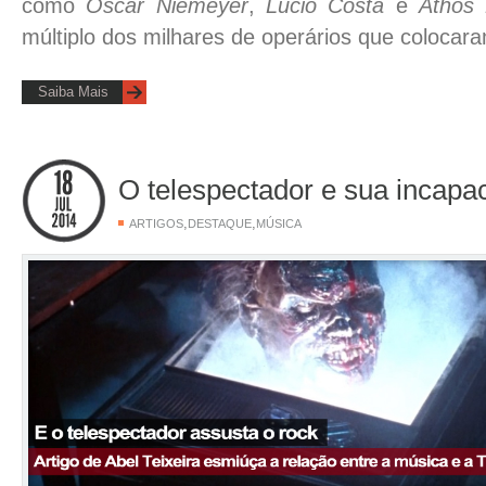
como
Oscar Niemeyer
,
Lúcio Costa
e
Athos 
múltiplo dos milhares de operários que coloca
Saiba Mais
O telespectador e sua incapac
,
,
ARTIGOS
DESTAQUE
MÚSICA