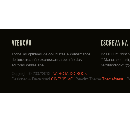
Todos as opiniões de colunistas e comentários
Possui um bom te
de terceiros não expressam a opinião dos
? Mande seu arti
editores desse site.
narotadorocktv@
Copyright © 2007/2013,
NA ROTA DO ROCK
Designed & Developed
CINEVISIVO
. Revoltz Theme
Themeforest
| P