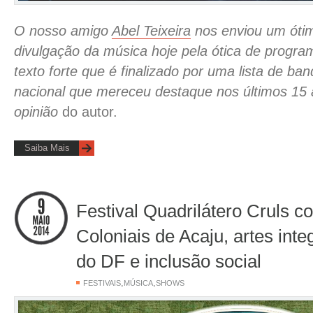
O nosso amigo
Abel Teixeira
nos enviou um ótim
divulgação da música hoje pela ótica de progra
texto forte que é finalizado por uma
lista de ba
nacional que mereceu destaque nos últimos 15
opinião
do autor.
Saiba Mais
Festival Quadrilátero Cruls 
Coloniais de Acaju, artes inte
do DF e inclusão social
,
,
FESTIVAIS
MÚSICA
SHOWS