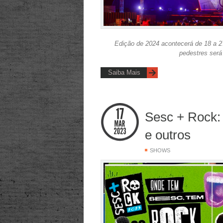
Edição de 2024 acontecerá de 18 a 27
pedestres será 
Saiba Mais
Sesc + Rock: 
e outros
SHOWS