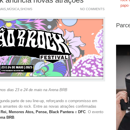
papo 
,
,
VAIS
MÚSICA
SHOWS
NO COMMENTS
Parce
 nos dias 23 e 24 de maio na Arena BRB
gunda parte de seu line-up, reforçando o compromisso em
s amantes do rock. Entre as novas atrações confirmadas
o Rei, Menores Atos, Pense, Black Pantera
e
DFC
. O evento
ena BRB
.