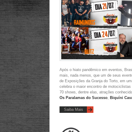
Após o hiato pandêmico em eventos, Brasí
mais, nada menos, que um de seus eventos
de Exposições da Granja do Torto, em um
celebra o maior encontro de motociclista
70 shows, dentre elas, atrações conhecid
Os Paralamas do Sucesso
,
Biquíni Cav
Saiba Mais