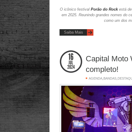
O icônico festival
Porão do Rock
está de 
em 2025. Reunindo grandes nomes do cená
como um dos mai
Saiba Mais
Capital Moto 
completo!
,
,
AGENDA
BANDAS
DESTAQ