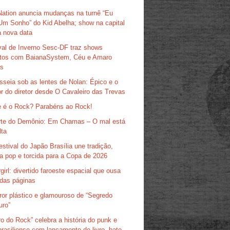
Nation anuncia mudanças na turnê “Eu
Um Sonho” do Kid Abelha; show na capital
 nova data
val de Inverno Sesc-DF traz shows
itos com BaianaSystem, Céu e Amaro
as
sseia sob as lentes de Nolan: Épico e o
r do diretor desde O Cavaleiro das Trevas
 é o Rock? Parabéns ao Rock!
te do Demônio: Em Chamas – O mal está
lta
estival do Japão Brasília une tradição,
ra pop e torcida para a Copa de 2026
girl: divertido faroeste espacial que ousa
das páginas
ror plástico e glamouroso de “Segredo
uro”
ro do Rock” celebra a história do punk e
brasiliense com lançamento de livro, bate-