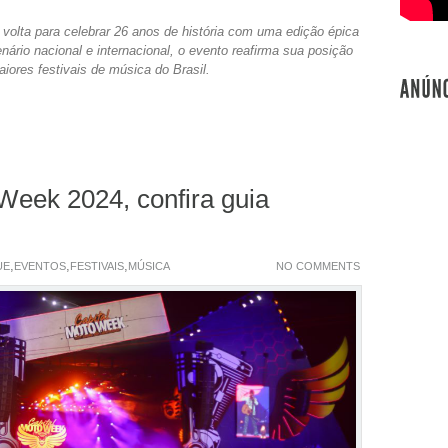
volta para celebrar 26 anos de história com uma edição épica
rio nacional e internacional, o evento reafirma sua posição
ores festivais de música do Brasil.
Week 2024, confira guia
,
,
,
UE
EVENTOS
FESTIVAIS
MÚSICA
NO COMMENTS