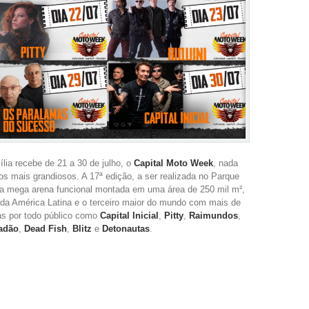
lia recebe de 21 a 30 de julho, o
Capital Moto Week
, nada
 mais grandiosos. A 17ª edição, a ser realizada no Parque
a mega arena funcional montada em uma área de 250 mil m²,
s da América Latina e o terceiro maior do mundo com mais de
as por todo público como
Capital Inicial
,
Pitty
,
Raimundos
,
adão
,
Dead Fish
,
Blitz
e
Detonautas
.