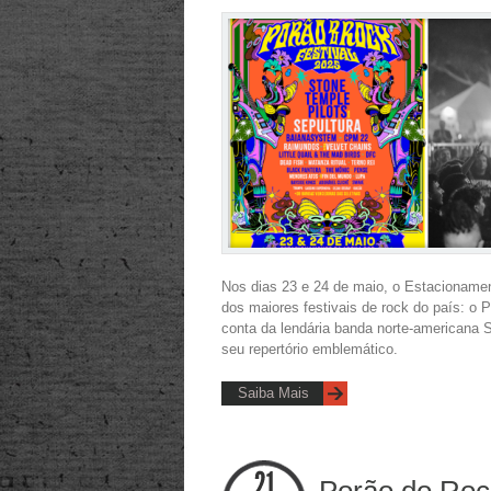
Nos dias 23 e 24 de maio, o Estacioname
dos maiores festivais de rock do país: o P
conta da lendária banda norte-americana S
seu repertório emblemático.
Saiba Mais
Porão do Roc