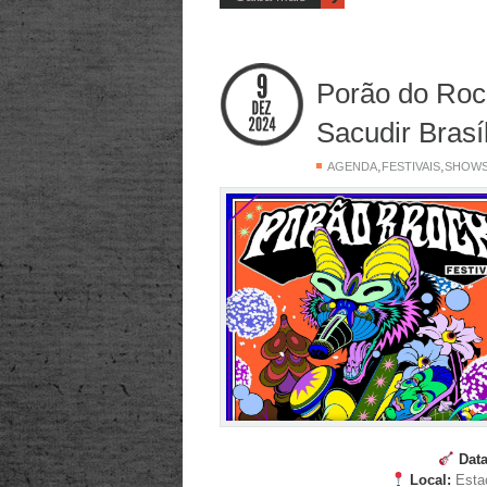
Porão do Roc
Sacudir Brasí
,
,
AGENDA
FESTIVAIS
SHOW
Data
Local:
Estac