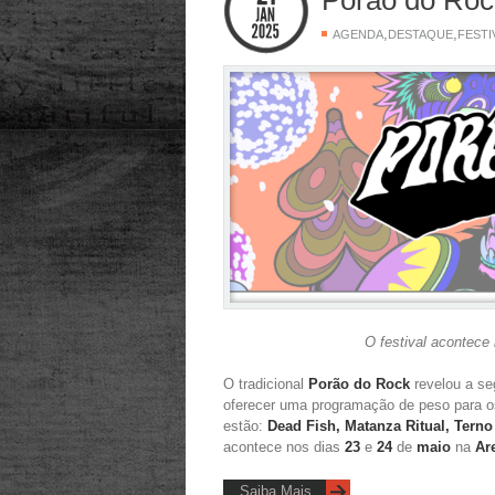
,
,
AGENDA
DESTAQUE
FESTI
O festival acontece
O tradicional
Porão do Rock
revelou a se
oferecer uma programação de peso para o
estão:
Dead Fish, Matanza Ritual, Tern
acontece nos dias
23
e
24
de
maio
na
Ar
Saiba Mais