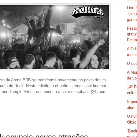
Live 
Tive 
ganha
Festi
gratu
Freit
A Odi
melho
O que
A Mor
de vo
nto da Arena BRB se transforma novamente no palco de um
orão do Rock. Nesta edição, a atração internacional fica por
14º F
tone Temple Pilots, que encerra a noite de sábado (24) com
cultu
Super
além 
O hor
Obsc
“Buei
k anuncia novas atrações
rock 