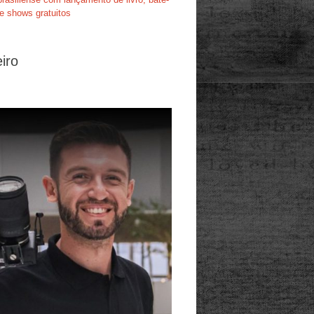
e shows gratuitos
iro