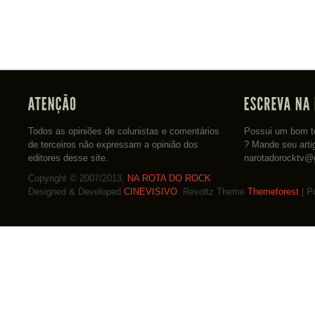
Todos as opiniões de colunistas e comentários
Possui um bom te
de terceiros não expressam a opinião dos
? Mande seu arti
editores desse site.
narotadorocktv@
Copyright © 2007/2013,
NA ROTA DO ROCK
Designed & Developed
CINEVISIVO
. Revoltz Theme
Themeforest
| P