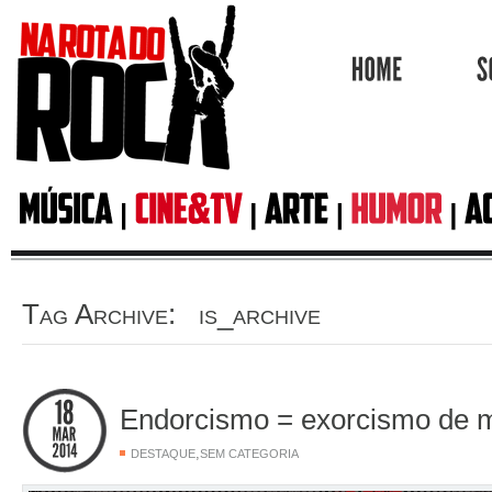
HOME
Tag Archive: is_archive
Endorcismo = exorcismo de m
,
DESTAQUE
SEM CATEGORIA