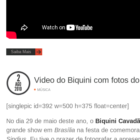
Saiba Mais
Video do Biquini com fotos 
MÚSICA
[singlepic id=392 w=500 h=375 float=center]
No dia 29 de maio deste ano, o
Biquini Cavad
grande show em
Brasília
na festa de comemora
Sindjus
. Eu tive o prazer de fotografar a apres