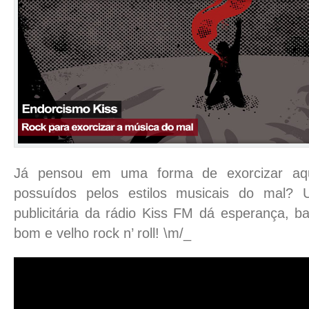
Já pensou em uma forma de exorcizar aq
possuídos pelos estilos musicais do mal? 
publicitária da rádio Kiss FM dá esperança, ba
bom e velho rock n’ roll! \m/_