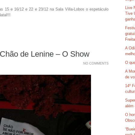
Live 
s 15 e 16/12 e 22 e 23/12 na Sala Villa-Lobos o espetáculo
Tive 
tal!!!
ganha
Festi
gratu
Freit
A Odi
 Chão de Lenine – O Show
melho
O que
NO COMMENTS
A Mor
de vo
14º F
cultu
Super
além 
O hor
Obsc
“Buei
rock 