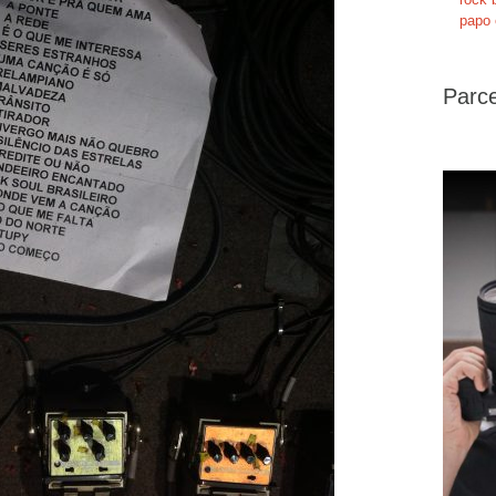
papo 
Parce