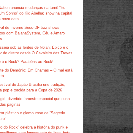
Nation anuncia mudanças na turnê “Eu
Um Sonho” do Kid Abelha; show na capital
 nova data
val de Inverno Sesc-DF traz shows
itos com BaianaSystem, Céu e Amaro
as
sseia sob as lentes de Nolan: Épico e o
r do diretor desde O Cavaleiro das Trevas
 é o Rock? Parabéns ao Rock!
te do Demônio: Em Chamas – O mal está
lta
estival do Japão Brasília une tradição,
ra pop e torcida para a Copa de 2026
girl: divertido faroeste espacial que ousa
das páginas
ror plástico e glamouroso de “Segredo
uro”
ro do Rock” celebra a história do punk e
brasiliense com lançamento de livro, bate-