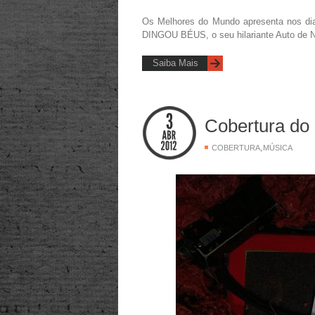
Os Melhores do Mundo apresenta nos dia
DINGOU BÉUS, o seu hilariante Auto de Na
Saiba Mais
Cobertura do
,
COBERTURA
MÚSICA