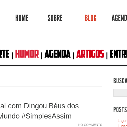
HOME
SOBRE
BLOG
tal com Dingou Béus dos
 Mundo #SimplesAssim
Lagum
NO COMMENTS
Lugar