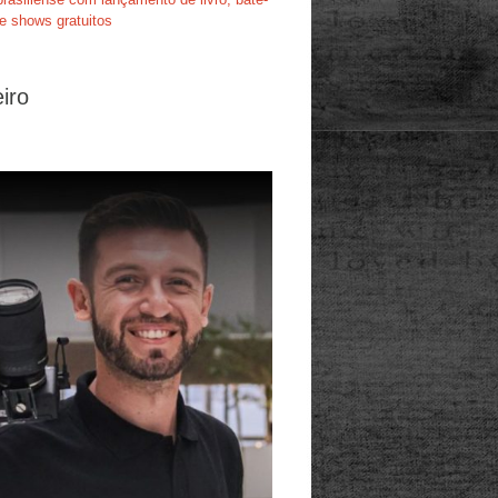
e shows gratuitos
iro