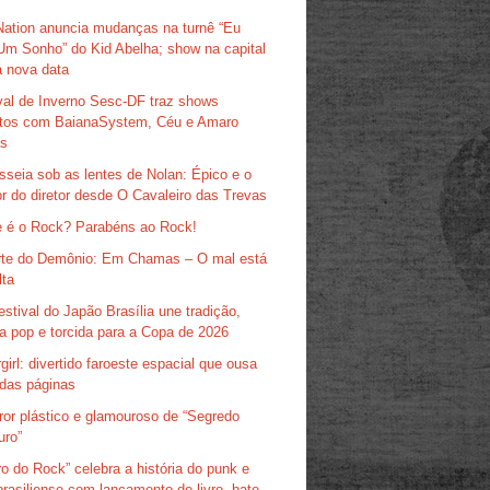
Nation anuncia mudanças na turnê “Eu
Um Sonho” do Kid Abelha; show na capital
 nova data
val de Inverno Sesc-DF traz shows
itos com BaianaSystem, Céu e Amaro
as
sseia sob as lentes de Nolan: Épico e o
r do diretor desde O Cavaleiro das Trevas
 é o Rock? Parabéns ao Rock!
te do Demônio: Em Chamas – O mal está
lta
estival do Japão Brasília une tradição,
ra pop e torcida para a Copa de 2026
girl: divertido faroeste espacial que ousa
das páginas
ror plástico e glamouroso de “Segredo
uro”
ro do Rock” celebra a história do punk e
brasiliense com lançamento de livro, bate-