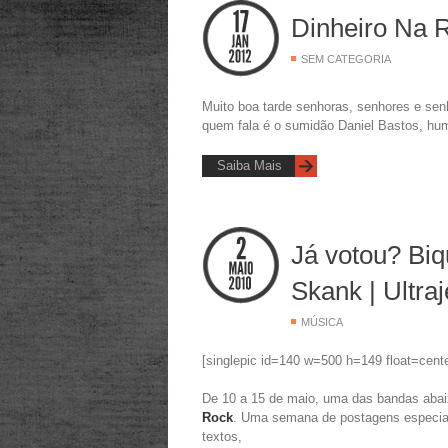
Dinheiro Na 
SEM CATEGORIA
Muito boa tarde senhoras, senhores e senho
quem fala é o sumidão Daniel Bastos, hum
Saiba Mais
Já votou? Biqu
Skank | Ultraj
MÚSICA
[singlepic id=140 w=500 h=149 float=cente
De 10 a 15 de maio, uma das bandas aba
Rock
. Uma semana de postagens especiai
textos,