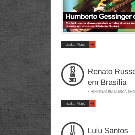
Saiba Mais
Renato Russo 
em Brasília
,
,
HOMENAGEM
MÚSICA
SH
Saiba Mais
Lulu Santos –