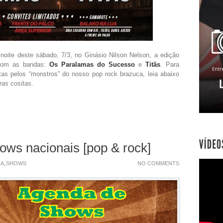
noite deste sábado, 7/3, no Ginásio Nilson Nelson, a edição
om as bandas:
Os Paralamas do Sucesso
e
Titãs
. Para
tas pelos “monstros” do nosso pop rock brazuca, leia abaixo
ras cositas
.
ows nacionais [pop & rock]
,
CA
SHOWS
NO COMMENTS