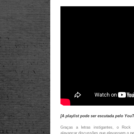
[A playlist pode ser escutada pelo Yo
Graças a letras instigantes, o Rock 
alavancar discussões que elevassem o pe