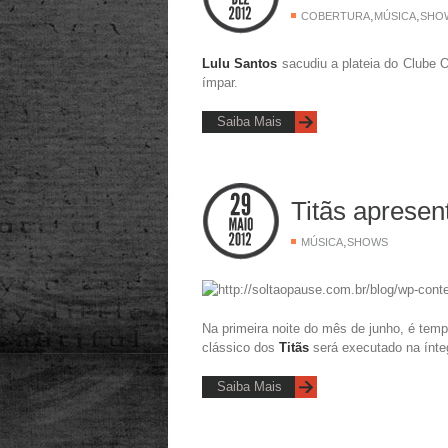
,
,
COBERTURA
MÚSICA
SHO
Lulu Santos
sacudiu a plateia do Clube O
ímpar.
Saiba Mais
Titãs aprese
,
MÚSICA
SHOWS
Na primeira noite do mês de junho, é temp
clássico dos
Titãs
será executado na ínt
Saiba Mais