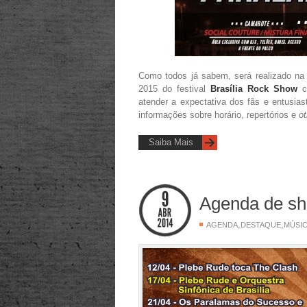
Como todos já sabem, será realizado na 
2015 do festival
Brasília Rock Show
c
atender a expectativa dos fãs e entusias
informações sobre horário, repertórios e
ot
Saiba Mais
Agenda de sh
,
,
AGENDA
DESTAQUE
MÚSI