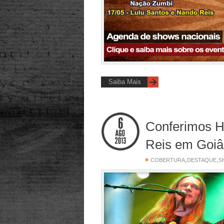
Saiba Mais
Conferimos H
Reis em Goiâ
,
,
COBERTURA
DESTAQUE
S