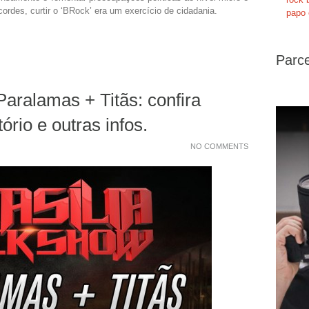
ordes, curtir o ‘BRock’ era um exercício de cidadania.
papo 
Parce
ralamas + Titãs: confira
tório e outras infos.
NO COMMENTS