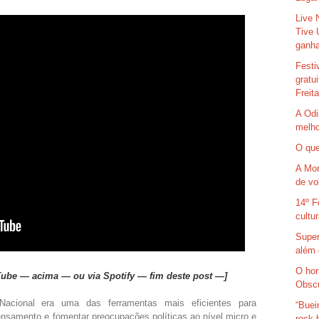
Live 
Tive 
ganha
Festi
gratu
Freit
A Odi
melho
O que
A Mor
de vo
14º F
cultu
Super
além 
O hor
uTube — acima — ou via Spotify — fim deste post —]
Obsc
Nacional era uma das ferramentas mais eficientes para
“Buei
nsamento e fomentar preocupações políticas ao nível micro e
rock 