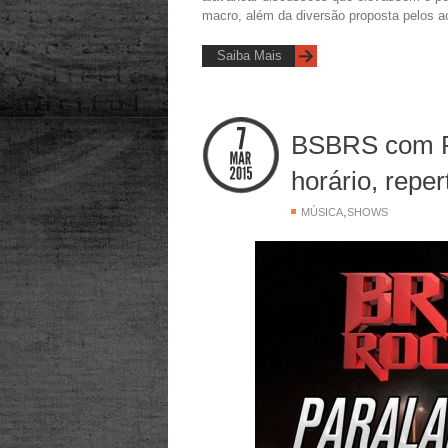
macro, além da diversão proposta pelos ac
Saiba Mais
BSBRS com Pa
horário, reper
,
MÚSICA
SHOWS