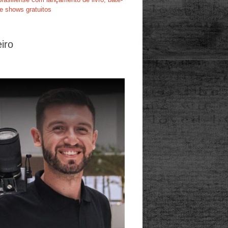
e shows gratuitos
iro