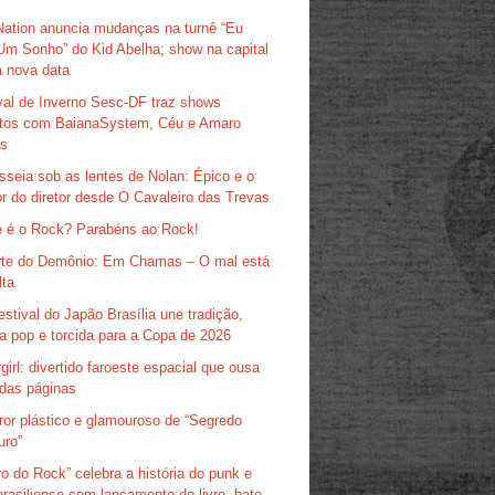
Nation anuncia mudanças na turnê “Eu
Um Sonho” do Kid Abelha; show na capital
 nova data
val de Inverno Sesc-DF traz shows
itos com BaianaSystem, Céu e Amaro
as
sseia sob as lentes de Nolan: Épico e o
r do diretor desde O Cavaleiro das Trevas
 é o Rock? Parabéns ao Rock!
te do Demônio: Em Chamas – O mal está
lta
estival do Japão Brasília une tradição,
ra pop e torcida para a Copa de 2026
girl: divertido faroeste espacial que ousa
das páginas
ror plástico e glamouroso de “Segredo
uro”
ro do Rock” celebra a história do punk e
brasiliense com lançamento de livro, bate-