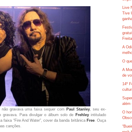
Live 
Tive 
ganha
Festi
gratu
Freit
A Odi
melho
O que
A Mor
de vo
14º F
cultu
Super
além 
, não gravava uma faixa sequer com
Paul Stanley
, seu ex-
O hor
o gravava. Para divulgar o álbum solo de
Frehley
intitulado
Obsc
o a faixa “Fire And Water”, cover da banda britânica
Free
. Ouça
duas canções.
“Buei
rock 