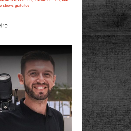
e shows gratuitos
iro