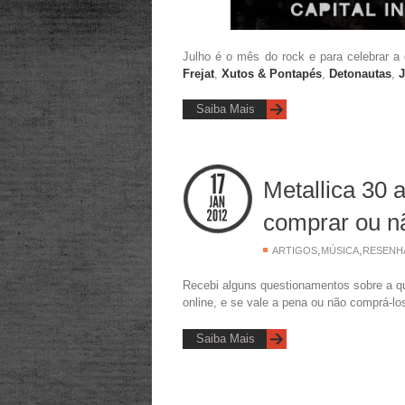
Julho é o mês do rock e para celebrar a
Frejat
,
Xutos & Pontapés
,
Detonautas
,
J
Saiba Mais
Metallica 30 
comprar ou n
,
,
ARTIGOS
MÚSICA
RESENH
Recebi alguns questionamentos sobre a 
online, e se vale a pena ou não comprá-lo
Saiba Mais