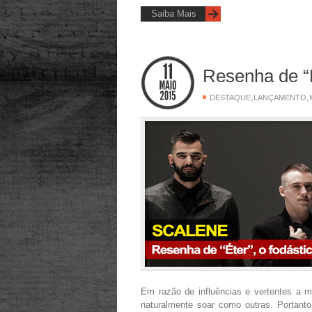
Saiba Mais
Resenha de “
,
,
DESTAQUE
LANÇAMENTO
Em razão de influências e vertentes a
naturalmente soar como outras. Portant