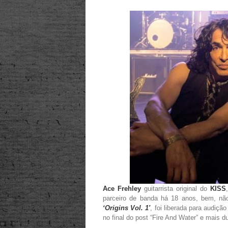
Ace Frehley
guitarrista original do
KISS
parceiro de banda há 18 anos, bem, nã
‘
Origins Vol. 1′
, foi liberada para audiçã
no final do post “Fire And Water” e mais 