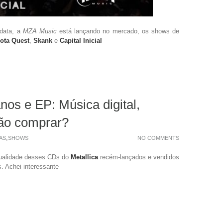
 data, a
MZA Music
está lançando no mercado, os shows de
ota Quest
,
Skank
e
Capital Inicial
anos e EP: Música digital,
ão comprar?
,
AS
SHOWS
NO COMMENTS
qualidade desses CDs do
Metallica
recém-lançados e vendidos
s. Achei interessante