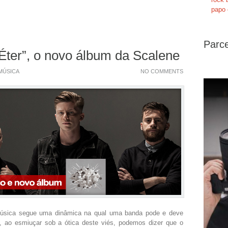
papo 
Parce
Éter”, o novo álbum da Scalene
MÚSICA
NO COMMENTS
 música segue uma dinâmica na qual uma banda pode e deve
o, ao esmiuçar sob a ótica deste viés, podemos dizer que o