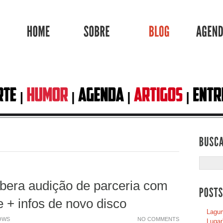
HOME
SOBRE
BLOG
ibera audição de parceria com
e + infos de novo disco
Lagum
OWS
NO COMMENTS
Lugar