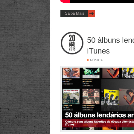
Saiba Mais
50 álbuns len
iTunes
MÚSICA