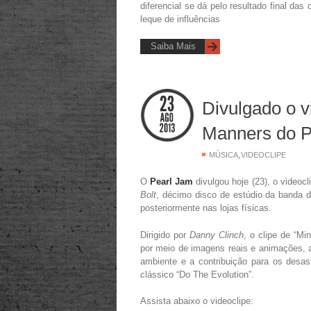
diferencial se dá pelo resultado final da
leque de influências
Saiba Mais
Divulgado o v
Manners do P
,
MÚSICA
VIDEOCLIPE
O
Pearl Jam
divulgou hoje (23), o videoc
Bolt
, décimo disco de estúdio da banda 
posteriormente nas lojas físicas.
Dirigido por
Danny Clinch
, o clipe de “M
por meio de imagens reais e animações,
ambiente e a contribuição para os desas
clássico “Do The Evolution”.
Assista abaixo o videoclipe: