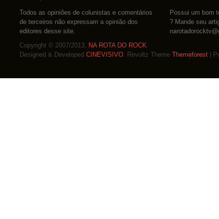
Todos as opiniões de colunistas e comentários
Possui um bom te
de terceiros não expressam a opinião dos
? Mande seu arti
editores desse site.
narotadorocktv@
Copyright © 2007/2013,
NA ROTA DO ROCK
Designed & Developed
CINEVISIVO
. Revoltz Theme
Themeforest
| P