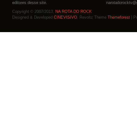
editores desse site.
narotadorocktv@
Copyright © 2007/2013,
NA ROTA DO ROCK
Designed & Developed
CINEVISIVO
. Revoltz Theme
Themeforest
| P