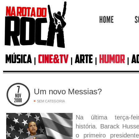
HOME
Um novo Messias?
SEM CATEGORIA
Na última terça-fei
história. Barack Huss
o primeiro president