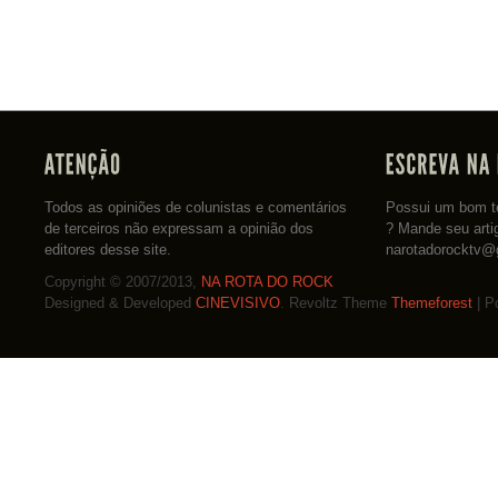
Todos as opiniões de colunistas e comentários
Possui um bom te
de terceiros não expressam a opinião dos
? Mande seu arti
editores desse site.
narotadorocktv@
Copyright © 2007/2013,
NA ROTA DO ROCK
Designed & Developed
CINEVISIVO
. Revoltz Theme
Themeforest
| P