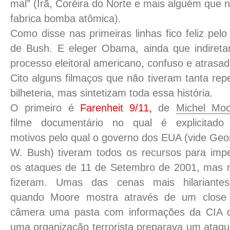
mal” (Irã, Coréira do Norte e mais alguém que
fabrica bomba atômica).
Como disse nas primeiras linhas fico feliz pel
de Bush. E eleger Obama, ainda que indireta
processo eleitoral americano, confuso e atrasado
Cito alguns filmaços que não tiveram tanta re
bilheteria, mas sintetizam toda essa história.
O primeiro é
Farenheit 9/11
,
de
Michel Moo
filme documentário no qual é explicitado
motivos pelo qual o governo dos EUA (vide Geo
W. Bush) tiveram todos os recursos para impe
os ataques de 11 de Setembro de 2001, mas 
fizeram. Umas das cenas mais hilariante
quando Moore mostra através de um close
câmera uma pasta com informações da CIA 
uma organização terrorista preparava um ata