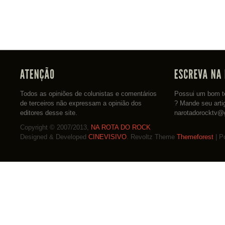
Todos as opiniões de colunistas e comentários
Possui um bom te
de terceiros não expressam a opinião dos
? Mande seu arti
editores desse site.
narotadorocktv@
Copyright © 2007/2013,
NA ROTA DO ROCK
Designed & Developed
CINEVISIVO
. Revoltz Theme
Themeforest
| P