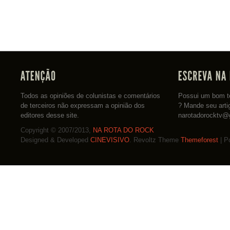
Todos as opiniões de colunistas e comentários
Possui um bom te
de terceiros não expressam a opinião dos
? Mande seu arti
editores desse site.
narotadorocktv@
Copyright © 2007/2013,
NA ROTA DO ROCK
Designed & Developed
CINEVISIVO
. Revoltz Theme
Themeforest
| P