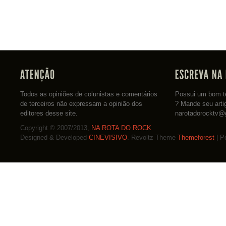
Todos as opiniões de colunistas e comentários
Possui um bom te
de terceiros não expressam a opinião dos
? Mande seu arti
editores desse site.
narotadorocktv@
Copyright © 2007/2013,
NA ROTA DO ROCK
Designed & Developed
CINEVISIVO
. Revoltz Theme
Themeforest
| P