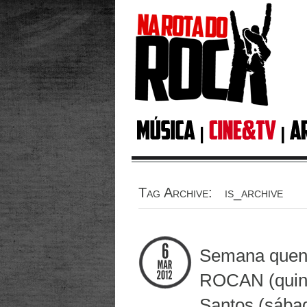
Tag Archive: is_archive
Semana quent
ROCAN (quint
Santos (sába