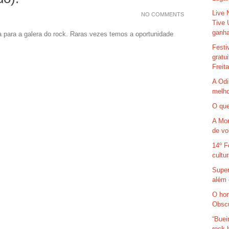
Live 
NO COMMENTS
Tive 
ganha
 para a galera do rock. Raras vezes temos a oportunidade
Festi
gratu
Freit
A Odi
melho
O que
A Mor
de vo
14º F
cultu
Super
além 
O hor
Obsc
“Buei
rock 