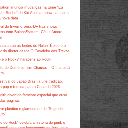
Nation anuncia mudanças na turnê “Eu
Um Sonho” do Kid Abelha; show na capital
 nova data
val de Inverno Sesc-DF traz shows
itos com BaianaSystem, Céu e Amaro
as
sseia sob as lentes de Nolan: Épico e o
r do diretor desde O Cavaleiro das Trevas
 é o Rock? Parabéns ao Rock!
te do Demônio: Em Chamas – O mal está
lta
estival do Japão Brasília une tradição,
ra pop e torcida para a Copa de 2026
girl: divertido faroeste espacial que ousa
das páginas
ror plástico e glamouroso de “Segredo
uro”
ro do Rock” celebra a história do punk e
brasiliense com lançamento de livro, bate-