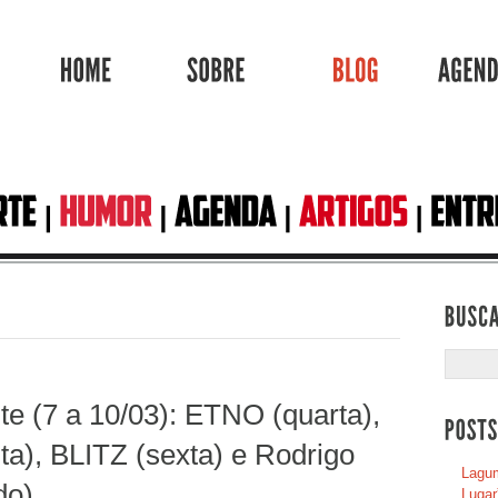
HOME
SOBRE
BLOG
e (7 a 10/03): ETNO (quarta),
a), BLITZ (sexta) e Rodrigo
Lagum
do).
Lugar