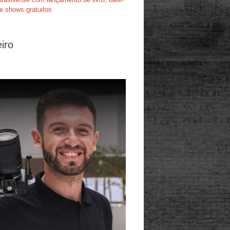
e shows gratuitos
iro