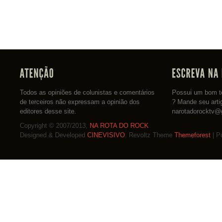
Todos as opiniões de colunistas e comentários
Possui um bom te
de terceiros não expressam a opinião dos
? Mande seu arti
editores desse site.
narotadorocktv@
Copyright © 2007/2013,
NA ROTA DO ROCK
Designed & Developed
CINEVISIVO
. Revoltz Theme
Themeforest
| P