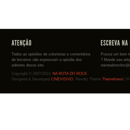
Todos as opiniões de colunistas e comentários
Possui um bom te
de terceiros não expressam a opinião dos
? Mande seu arti
editores desse site.
narotadorocktv@
Copyright © 2007/2013,
NA ROTA DO ROCK
Designed & Developed
CINEVISIVO
. Revoltz Theme
Themeforest
| P