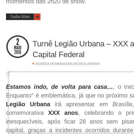
momentos das 2h20 de show.
Saiba Mais
Turnê Legião Urbana – XXX 
Capital Federal
,
,
,
AGENDA
HOMENAGEM
MÚSICA
SHOWS
Estamos indo, de volta para casa…
,
o trec
Enquanto” é emblemática, já que no próximo s
Legião Urbana
irá apresentar em
Brasília
comemorativa
XXX anos
, celebrando o pr
inesquecíveis, após ficar 28 anos sem pi
capital, graças a incidentes ocorridos duran