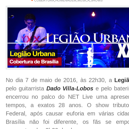
,
,
,
COBERTURA
HOMENAGEM
MÚSICA
SHOWS
No dia 7 de maio de 2016, às 22h30, a
Legi
pelo guitarrista
Dado Villa-Lobos
e pelo bater
encerrou no palco do NET Live uma aprese
tempos, a exatos 28 anos. O show tributo
Federal, após causar euforia em várias cid
Brasília não foi diferente, os fãs se em