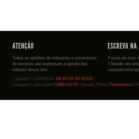
Todos as opiniões de colunistas e comentários
Possui um bom te
de terceiros não expressam a opinião dos
? Mande seu arti
editores desse site.
narotadorocktv@
Copyright © 2007/2013,
NA ROTA DO ROCK
Designed & Developed
CINEVISIVO
. Revoltz Theme
Themeforest
| P