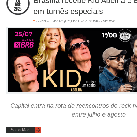
Brasília recebe Kid Abelha e
em turnês especiais
,
,
,
,
AGENDA
DESTAQUE
FESTIVAIS
MÚSICA
SHOWS
Capital entra na rota de reencontros do rock 
entre julho e agosto
Saiba Mais