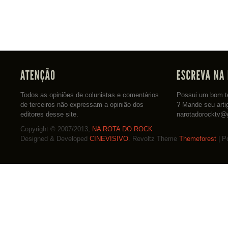
Todos as opiniões de colunistas e comentários
Possui um bom te
de terceiros não expressam a opinião dos
? Mande seu arti
editores desse site.
narotadorocktv@
Copyright © 2007/2013,
NA ROTA DO ROCK
Designed & Developed
CINEVISIVO
. Revoltz Theme
Themeforest
| P