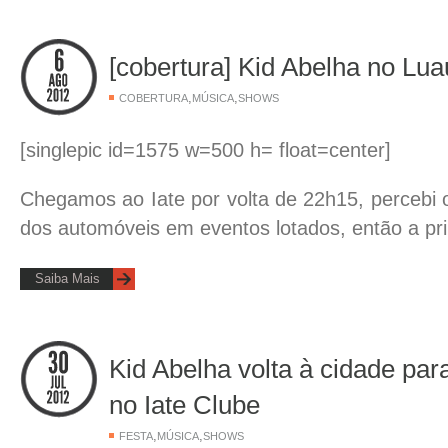
[cobertura] Kid Abelha no Lua
,
,
COBERTURA
MÚSICA
SHOWS
[singlepic id=1575 w=500 h= float=center]
Chegamos ao Iate por volta de 22h15, percebi o
dos automóveis em eventos lotados, então a pr
Saiba Mais
Kid Abelha volta à cidade par
no Iate Clube
,
,
FESTA
MÚSICA
SHOWS