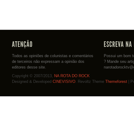
Todos as opiniões de colunistas e comentários
Possui um bom te
de terceiros não expressam a opinião dos
? Mande seu arti
editores desse site.
narotadorocktv@
Copyright © 2007/2013,
NA ROTA DO ROCK
Designed & Developed
CINEVISIVO
. Revoltz Theme
Themeforest
| P