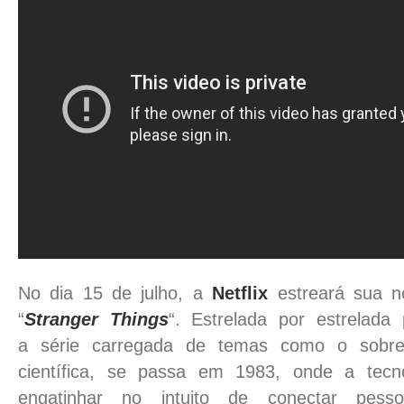
No dia 15 de julho, a
Netflix
estreará sua nov
“
Stranger Things
“. Estrelada por estrelada
a série carregada de temas como o sobren
científica, se passa em 1983, onde a tec
engatinhar no intuito de conectar pesso