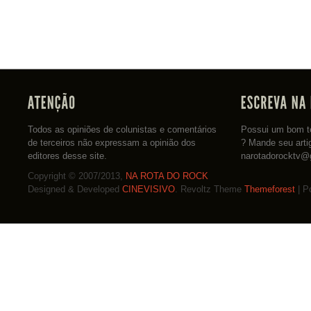
Todos as opiniões de colunistas e comentários
Possui um bom te
de terceiros não expressam a opinião dos
? Mande seu arti
editores desse site.
narotadorocktv@
Copyright © 2007/2013,
NA ROTA DO ROCK
Designed & Developed
CINEVISIVO
. Revoltz Theme
Themeforest
| P