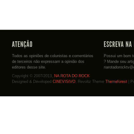
Todos as opiniões de colunistas e comentários
Possui um bom te
de terceiros não expressam a opinião dos
? Mande seu arti
editores desse site.
narotadorocktv@
Copyright © 2007/2013,
NA ROTA DO ROCK
Designed & Developed
CINEVISIVO
. Revoltz Theme
Themeforest
| P