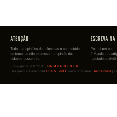
Todos as opiniões de colunistas e comentários
Possui um bom te
de terceiros não expressam a opinião dos
? Mande seu arti
editores desse site.
narotadorocktv@
Copyright © 2007/2013,
NA ROTA DO ROCK
Designed & Developed
CINEVISIVO
. Revoltz Theme
Themeforest
| P