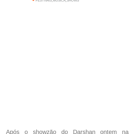
,
,
FESTIVAIS
MÚSICA
SHOWS
Após o showzão do Darshan ontem na N