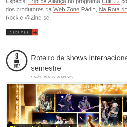
Especial
Tríplice Aliança
no programa
Cult 22
co
dos produtores da
Web Zone
Rádio,
Na Rota d
Rock
e @Zine-se.
Saiba Mais
Roteiro de shows internacion
semestre
,
,
AGENDA
MÚSICA
SHOWS