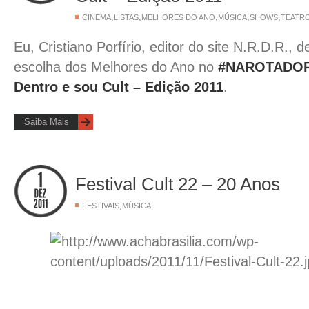
,
,
,
,
,
CINEMA
LISTAS
MELHORES DO ANO
MÚSICA
SHOWS
TEATR
Eu, Cristiano Porfírio, editor do site N.R.D.R., d
escolha dos Melhores do Ano no
#NAROTADOR
Dentro e sou Cult – Edição 2011
.
Saiba Mais
Festival Cult 22 – 20 Anos
,
FESTIVAIS
MÚSICA