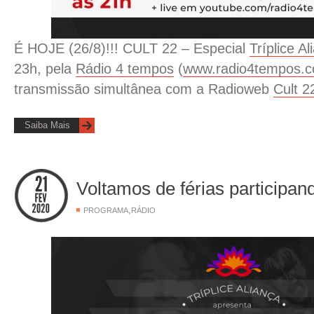
É HOJE (26/8)!!! CULT 22 – Especial
Tríplice Al
23h, pela
Rádio 4 tempos
(
www.radio4tempos.c
transmissão simultânea com a Radioweb
Cult 2
Saiba Mais
Voltamos de férias participan
,
PROGRAMA
RÁDIO