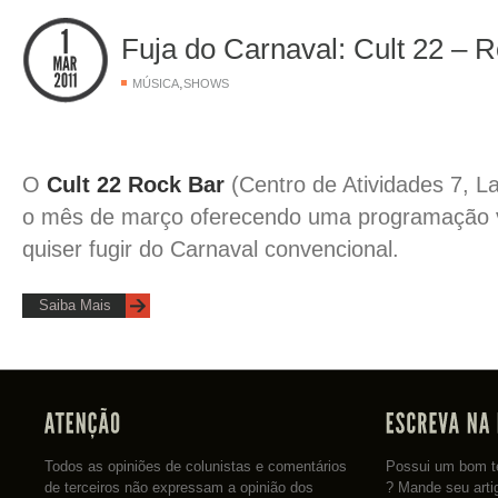
Fuja do Carnaval: Cult 22 – 
,
MÚSICA
SHOWS
O
Cult 22 Rock Bar
(Centro de Atividades 7,
La
o mês de março oferecendo uma programação 
quiser fugir do Carnaval convencional.
Saiba Mais
Todos as opiniões de colunistas e comentários
Possui um bom te
de terceiros não expressam a opinião dos
? Mande seu arti