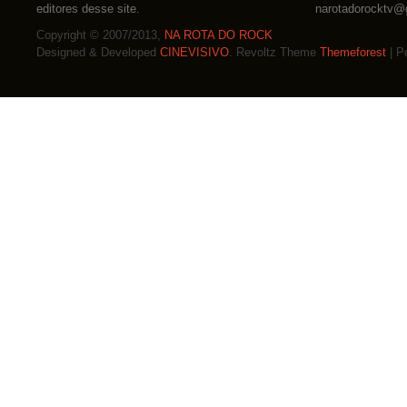
editores desse site.
narotadorocktv@
Copyright © 2007/2013,
NA ROTA DO ROCK
Designed & Developed
CINEVISIVO
. Revoltz Theme
Themeforest
| P