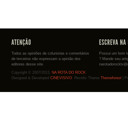
Todos as opiniões de colunistas e comentários
Possui um bom te
de terceiros não expressam a opinião dos
? Mande seu arti
editores desse site.
narotadorocktv@
Copyright © 2007/2013,
NA ROTA DO ROCK
Designed & Developed
CINEVISIVO
. Revoltz Theme
Themeforest
| P