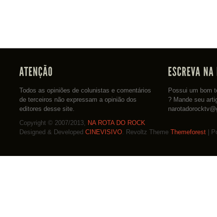
Todos as opiniões de colunistas e comentários
Possui um bom te
de terceiros não expressam a opinião dos
? Mande seu arti
editores desse site.
narotadorocktv@
Copyright © 2007/2013,
NA ROTA DO ROCK
Designed & Developed
CINEVISIVO
. Revoltz Theme
Themeforest
| P