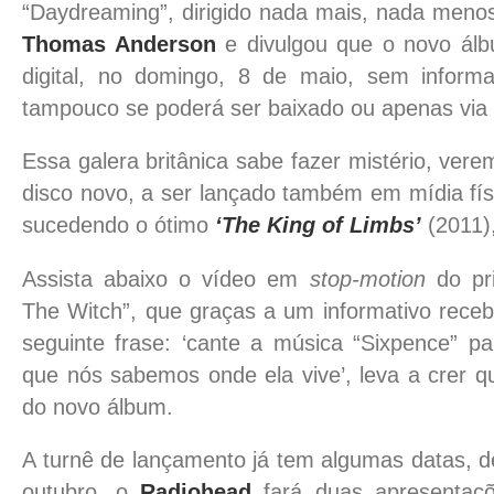
“Daydreaming”, dirigido nada mais, nada meno
Thomas Anderson
e divulgou que o novo álb
digital, no domingo, 8 de maio, sem infor
tampouco se poderá ser baixado ou apenas via 
Essa galera britânica sabe fazer mistério, ver
disco novo, a ser lançado também em mídia fís
sucedendo o ótimo
‘The King of Limbs’
(2011)
Assista abaixo o vídeo em
stop-motion
do pri
The Witch”, que graças a um informativo receb
seguinte frase: ‘cante a música “Sixpence” p
que nós sabemos onde ela vive’, leva a crer qu
do novo álbum.
A turnê de lançamento já tem algumas datas, d
outubro, o
Radiohead
fará duas apresentaç