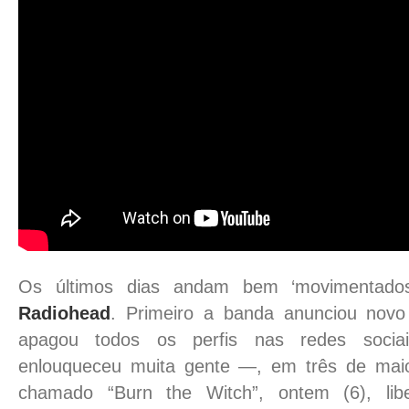
Os últimos dias andam bem ‘movimentado
Radiohead
. Primeiro a banda anunciou novo
apagou todos os perfis nas redes soci
enlouqueceu muita gente —
, em três de mai
chamado “Burn the Witch”, ontem (6), lib