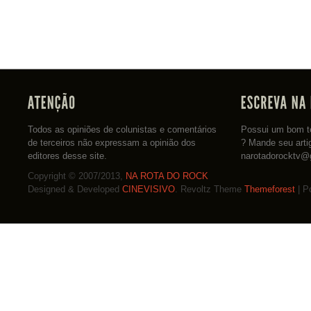
Todos as opiniões de colunistas e comentários
Possui um bom te
de terceiros não expressam a opinião dos
? Mande seu arti
editores desse site.
narotadorocktv@
Copyright © 2007/2013,
NA ROTA DO ROCK
Designed & Developed
CINEVISIVO
. Revoltz Theme
Themeforest
| P