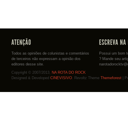
Todos as opiniões de colunistas e comentários
Possui um bom te
de terceiros não expressam a opinião dos
? Mande seu arti
editores desse site.
narotadorocktv@
Copyright © 2007/2013,
NA ROTA DO ROCK
Designed & Developed
CINEVISIVO
. Revoltz Theme
Themeforest
| P