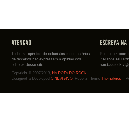
Todos as opiniões de colunistas e comentários
Possui um bom te
de terceiros não expressam a opinião dos
? Mande seu arti
editores desse site.
narotadorocktv@
Copyright © 2007/2013,
NA ROTA DO ROCK
Designed & Developed
CINEVISIVO
. Revoltz Theme
Themeforest
| P