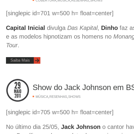
,
,
,
COBERTURA
MÚSICA
RESENHAS
SHOWS
[singlepic id=701 w=500 h= float=center]
Capital Inicial
divulga
Das Kapital
,
Dinho
faz a
e as modelos hipnotizam os homens no
Monang
Tour
.
Saiba Mais
Show do Jack Johnson em BS
,
,
MÚSICA
RESENHAS
SHOWS
[singlepic id=705 w=500 h= float=center]
No último dia 25/05,
Jack Johnson
o cantor ha