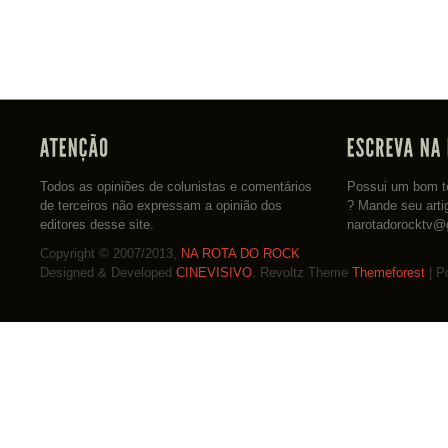
Todos as opiniões de colunistas e comentários
Possui um bom te
de terceiros não expressam a opinião dos
? Mande seu arti
editores desse site.
narotadorocktv@
Copyright © 2007/2013,
NA ROTA DO ROCK
Designed & Developed
CINEVISIVO
. Revoltz Theme
Themeforest
| P