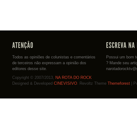
Todos as opiniões de colunistas e comentários
Possui um bom te
de terceiros não expressam a opinião dos
? Mande seu arti
editores desse site.
narotadorocktv@
Copyright © 2007/2013,
NA ROTA DO ROCK
Designed & Developed
CINEVISIVO
. Revoltz Theme
Themeforest
| P