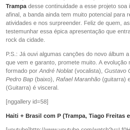
Trampa
desse continuidade a esse projeto soa i
afinal, a banda ainda tem muito potencial para r
atividades e nos surpreender. Feliz de quem, 
testemunhar essa épica apresentação que entra 
rock da cidade.
P.S.: Já ouvi algumas canções do novo álbum a
que vem e garanto, promete muito. A evolução m
formado por
André Noblat
(vocalista),
Gustavo 
Pedro Bap
(baixo),
Rafael Maranhão
(guitarra) 
(Guitarra) é visceral.
[nggallery id=58]
Haiti + Brasil com P (Trampa, Tiago Freitas
[youtube]http://www.youtube.com/watch?v=Lf0H