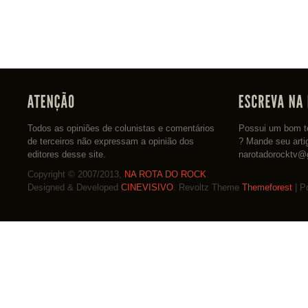
Todos as opiniões de colunistas e comentários
Possui um bom te
de terceiros não expressam a opinião dos
? Mande seu arti
editores desse site.
narotadorocktv@
Copyright © 2007/2013,
NA ROTA DO ROCK
Designed & Developed
CINEVISIVO
. Revoltz Theme
Themeforest
| P