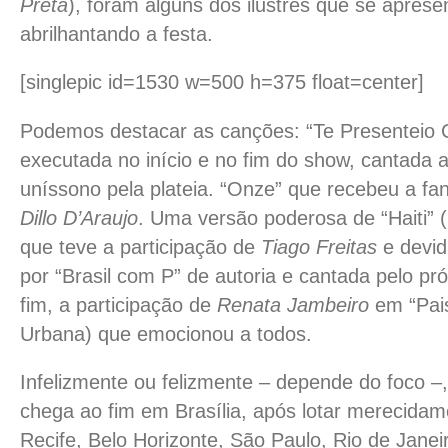
Preta
), foram alguns dos ilustres que se apres
abrilhantando a festa.
[singlepic id=1530 w=500 h=375 float=center]
Podemos destacar as canções: “Te Presenteio C
executada no início e no fim do show, cantada
uníssono pela plateia. “Onze” que recebeu a fan
Dillo D’Araujo
. Uma versão poderosa de “Haiti” (
que teve a participação de
Tiago Freitas
e devid
por “Brasil com P” de autoria e cantada pelo pr
fim, a participação de
Renata Jambeiro
em “Pais
Urbana) que emocionou a todos.
Infelizmente ou felizmente – depende do foco –
chega ao fim em Brasília, após lotar merecida
Recife, Belo Horizonte, São Paulo, Rio de Janei